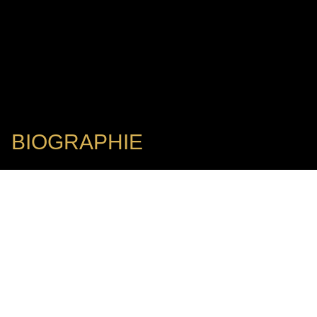
BIOGRAPHIE
Directeur de la Philharmonie de Wurtemberg Reutlingen
CORNELIUS GRUBE
Cornelius Grube (né en 1967 à Cologne) est un
éminent administrateur culturel allemand, fort de
plus de vingt ans d’expérience dans la direction