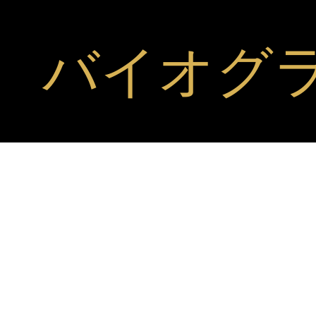
バイオグ
指揮者 | 主要なヨーロッパのオペラハウスにてアシスタント
NICOLÒ
AZZENA