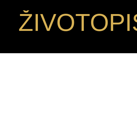
ŽIVOTOPI
Patronka IFFCC
MÁRTA DOB