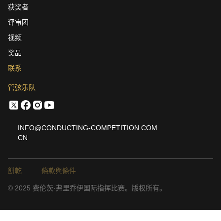
获奖者
评审团
视频
奖品
联系
管弦乐队
INFO@CONDUCTING-COMPETITION.COM
CN
餅乾
條款與條件
© 2025 费伦茨·弗里乔伊国际指挥比赛。版权所有。